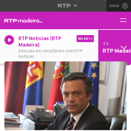
Entrar
RTP Notícias (RTP
NO AR
TV
Madeira)
RTP Madei
Emissão em simultâneo com RTP
Notícias