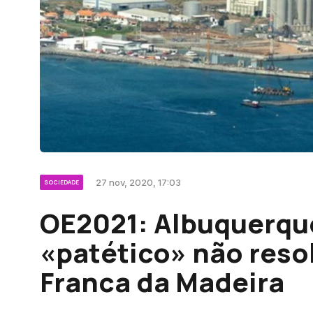
27 nov, 2020, 17:03
SOCIEDADE
OE2021: Albuquerque
«patético» não reso
Franca da Madeira