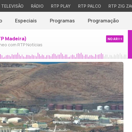
TELEVISÃO
RÁDIO
RTP PLAY
RTP PALCO
RTP ZIG ZA
o
Especiais
Programas
Programação
TP Madeira)
NO AR
neo com RTP Notícias