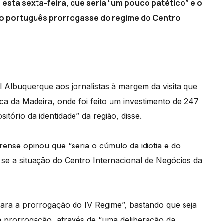
esta sexta-feira, que seria “um pouco patético” e o
do português prorrogasse do regime do Centro
l Albuquerque aos jornalistas à margem da visita que
ica da Madeira, onde foi feito um investimento de 247
itório da identidade” da região, disse.
ense opinou que “seria o cúmulo da idiotia e do
 se a situação do Centro Internacional de Negócios da
para a prorrogação do IV Regime”, bastando que seja
 prorrogação, através de “uma deliberação da