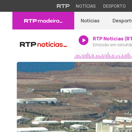
NOTÍCIAS
DESPORTO
Notícias
Desport
RTP Notícias (R
Emissão em simultâ