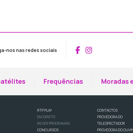
Aceder ao Fac
Aceder ao I
ga-nos nas redes sociais
atélites
Frequências
Moradas e
RTP PLAY
CONTACTOS
EM DIRETO
PROVEDORA DO
REVER PROGRAMAS
TELESPECTADOR
CONCURSOS
PROVEDORA DO OUVI