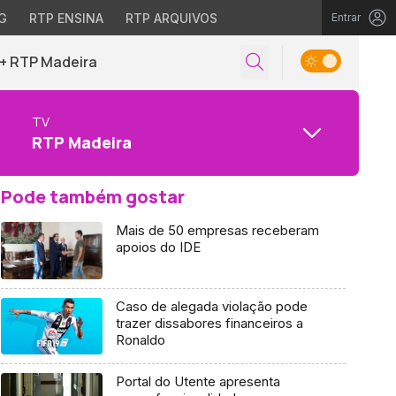
G
RTP ENSINA
RTP ARQUIVOS
Entrar
+ RTP Madeira
TV
RTP Madeira
Pode também gostar
Mais de 50 empresas receberam
apoios do IDE
Caso de alegada violação pode
trazer dissabores financeiros a
Ronaldo
Portal do Utente apresenta