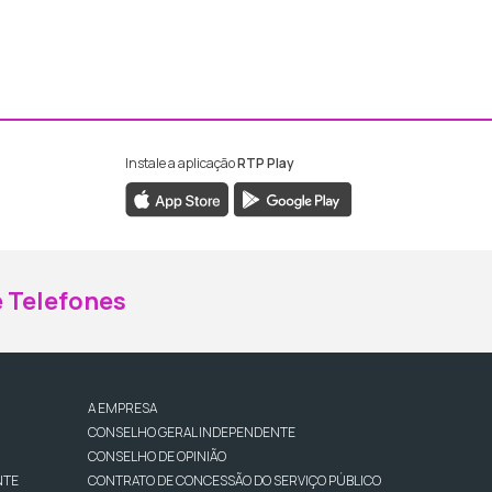
Instale a aplicação
RTP Play
ebook da RTP Madeira
nstagram da RTP Madeira
 Telefones
A EMPRESA
CONSELHO GERAL INDEPENDENTE
CONSELHO DE OPINIÃO
NTE
CONTRATO DE CONCESSÃO DO SERVIÇO PÚBLICO