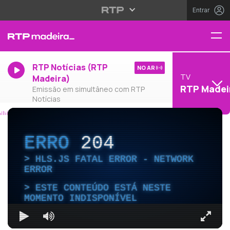
Entrar
RTP Notícias (RTP
NO AR
TV
Madeira)
RTP Madei
Emissão em simultâneo com RTP
Notícias
ERRO
204
HLS.JS FATAL ERROR - NETWORK
ERROR
ESTE CONTEÚDO ESTÁ NESTE
MOMENTO INDISPONÍVEL