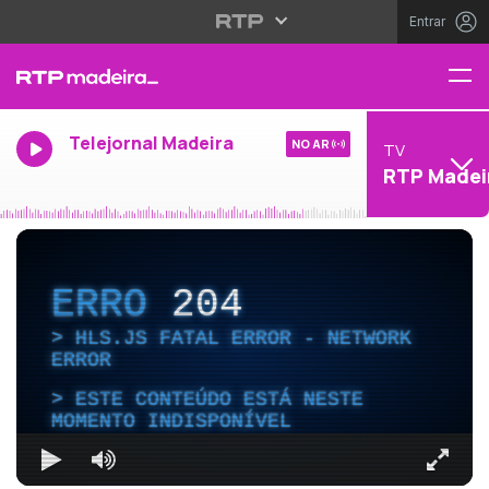
Entrar
Telejornal Madeira
NO AR
TV
RTP Madei
ERRO
204
HLS.JS FATAL ERROR - NETWORK
ERROR
ESTE CONTEÚDO ESTÁ NESTE
MOMENTO INDISPONÍVEL