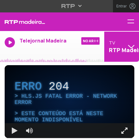
Entrar
Telejornal Madeira
NO AR
TV
RTP Madei
ERRO
204
HLS.JS FATAL ERROR - NETWORK
ERROR
ESTE CONTEÚDO ESTÁ NESTE
MOMENTO INDISPONÍVEL