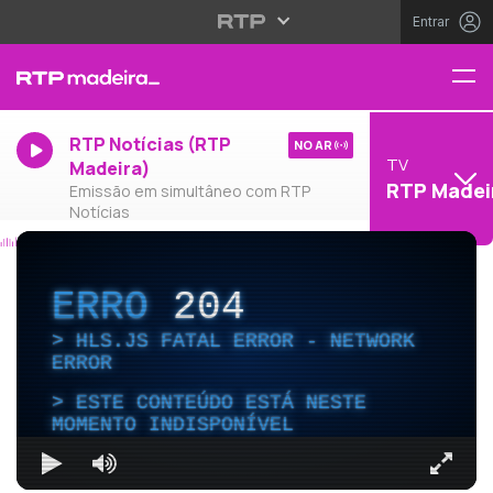
Entrar
RTP Notícias (RTP
NO AR
TV
Madeira)
RTP Madei
Emissão em simultâneo com RTP
Notícias
ERRO
204
HLS.JS FATAL ERROR - NETWORK
ERROR
ESTE CONTEÚDO ESTÁ NESTE
MOMENTO INDISPONÍVEL