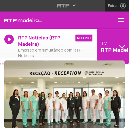
Entrar
RTP Notícias (RTP
NO AR
TV
Madeira)
RTP Madei
Emissão em simultâneo com RTP
Notícias