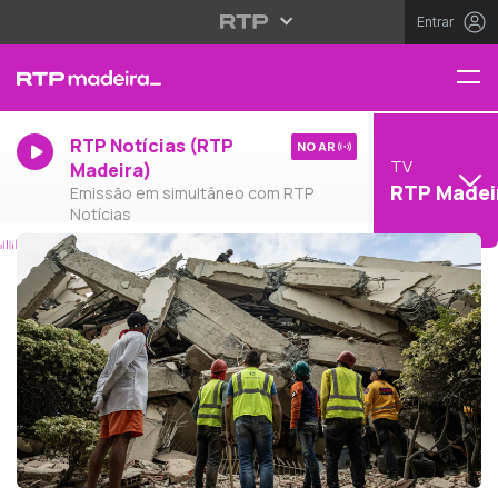
Entrar
RTP Notícias (RTP
NO AR
TV
Madeira)
RTP Madei
Emissão em simultâneo com RTP
Notícias