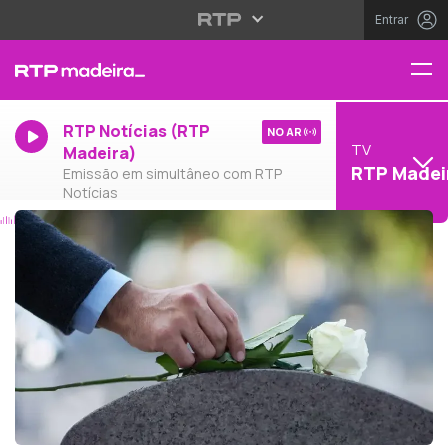
Entrar
RTP Notícias (RTP
NO AR
TV
Madeira)
RTP Madei
Emissão em simultâneo com RTP
Notícias