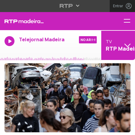
Entrar
Telejornal Madeira
NO AR
TV
RTP Madei