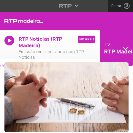
Entrar
RTP Notícias (RTP
NO AR
TV
Madeira)
RTP Madei
Emissão em simultâneo com RTP
Notícias