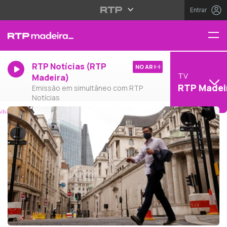
Entrar
RTP Notícias (RTP
NO AR
TV
Madeira)
RTP Madei
Emissão em simultâneo com RTP
Notícias