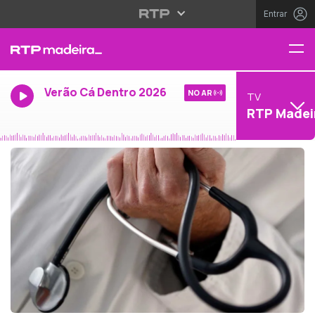
Entrar
Verão Cá Dentro 2026
NO AR
TV
RTP Madei