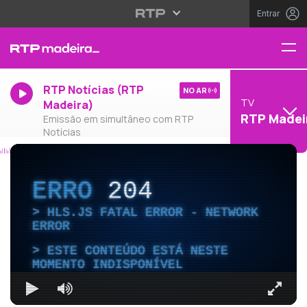
Entrar
RTP Notícias (RTP
NO AR
TV
Madeira)
RTP Madei
Emissão em simultâneo com RTP
Notícias
ERRO
204
HLS.JS FATAL ERROR - NETWORK
ERROR
ESTE CONTEÚDO ESTÁ NESTE
MOMENTO INDISPONÍVEL