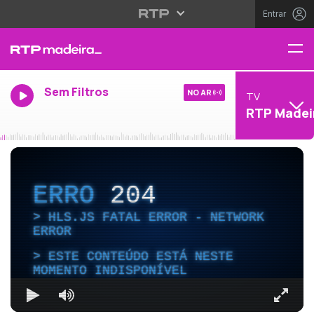
Entrar
Sem Filtros
NO AR
TV
RTP Madei
ERRO
204
HLS.JS FATAL ERROR - NETWORK
ERROR
ESTE CONTEÚDO ESTÁ NESTE
MOMENTO INDISPONÍVEL