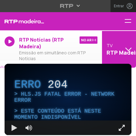
Entrar
RTP Notícias (RTP
NO AR
TV
Madeira)
RTP Madei
Emissão em simultâneo com RTP
Notícias
ERRO
204
HLS.JS FATAL ERROR - NETWORK
ERROR
ESTE CONTEÚDO ESTÁ NESTE
MOMENTO INDISPONÍVEL