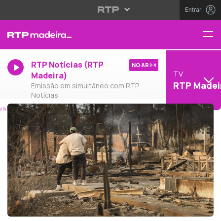
Entrar
RTP Notícias (RTP
NO AR
TV
Madeira)
RTP Madei
Emissão em simultâneo com RTP
Notícias