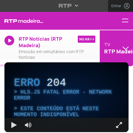
Entrar
RTP Notícias (RTP
NO AR
TV
Madeira)
RTP Madei
Emissão em simultâneo com RTP
Notícias
ERRO
204
HLS.JS FATAL ERROR - NETWORK
ERROR
ESTE CONTEÚDO ESTÁ NESTE
MOMENTO INDISPONÍVEL