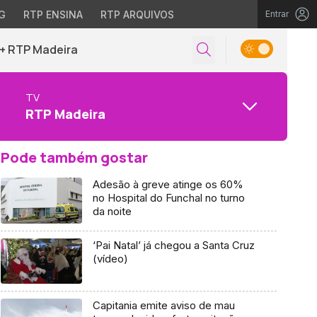
G
RTP ENSINA
RTP ARQUIVOS
Entrar
+ RTP Madeira
TV
RTP Madeira
Pode também gostar
Adesão à greve atinge os 60%
no Hospital do Funchal no turno
da noite
‘Pai Natal’ já chegou a Santa Cruz
(vídeo)
Capitania emite aviso de mau