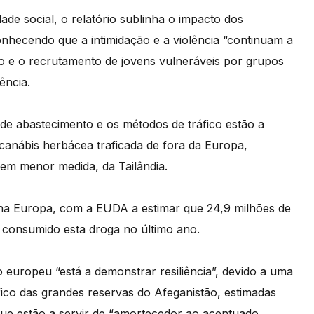
ade social, o relatório sublinha o impacto dos
hecendo que a intimidação e a violência “continuam a
o e o recrutamento de jovens vulneráveis por grupos
ência.
de abastecimento e os métodos de tráfico estão a
 canábis herbácea traficada de fora da Europa,
em menor medida, da Tailândia.
da na Europa, com a EUDA a estimar que 24,9 milhões de
 consumido esta droga no último ano.
 europeu “está a demonstrar resiliência”, devido a uma
áfico das grandes reservas do Afeganistão, estimadas
que estão a servir de “amortecedor ao acentuado