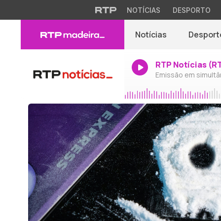
NOTÍCIAS
DESPORTO
Notícias
Desport
RTP Notícias (R
Emissão em simultâ