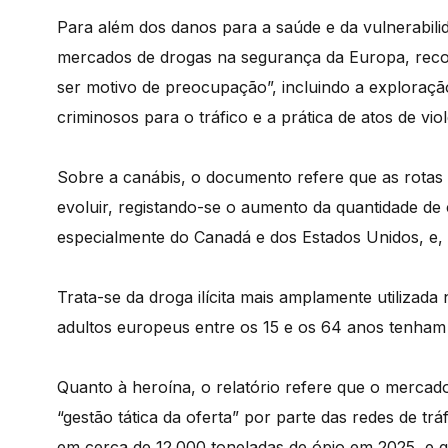
Para além dos danos para a saúde e da vulnerabilid
mercados de drogas na segurança da Europa, recon
ser motivo de preocupação”, incluindo a exploraçã
criminosos para o tráfico e a prática de atos de viol
Sobre a canábis, o documento refere que as rotas 
evoluir, registando-se o aumento da quantidade de
especialmente do Canadá e dos Estados Unidos, e, 
Trata-se da droga ilícita mais amplamente utiliza
adultos europeus entre os 15 e os 64 anos tenham
Quanto à heroína, o relatório refere que o mercado
“gestão tática da oferta” por parte das redes de tr
em cerca de 12.000 toneladas de ópio em 2025, e 