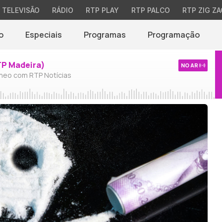
TELEVISÃO
RÁDIO
RTP PLAY
RTP PALCO
RTP ZIG ZA
o
Especiais
Programas
Programação
TP Madeira)
NO AR
neo com RTP Notícias