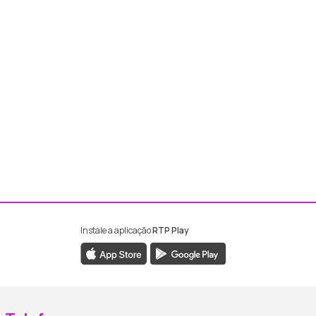
Instale a aplicação
RTP Play
ebook da RTP Madeira
nstagram da RTP Madeira