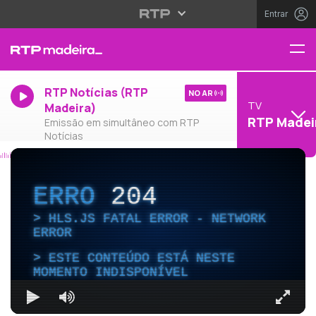
Entrar
RTP Notícias (RTP
NO AR
TV
Madeira)
RTP Madei
Emissão em simultâneo com RTP
Notícias
ERRO
204
HLS.JS FATAL ERROR - NETWORK
ERROR
ESTE CONTEÚDO ESTÁ NESTE
MOMENTO INDISPONÍVEL