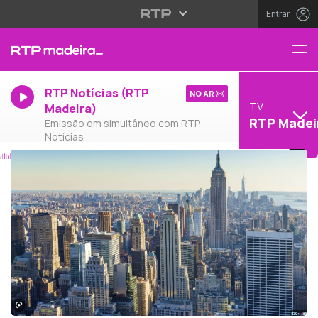
Entrar
RTP Notícias (RTP
NO AR
TV
Madeira)
RTP Madei
Emissão em simultâneo com RTP
Notícias