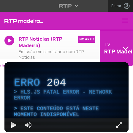
Entrar
RTP Notícias (RTP
NO AR
TV
Madeira)
RTP Madei
Emissão em simultâneo com RTP
Notícias
ERRO
204
HLS.JS FATAL ERROR - NETWORK
ERROR
ESTE CONTEÚDO ESTÁ NESTE
MOMENTO INDISPONÍVEL