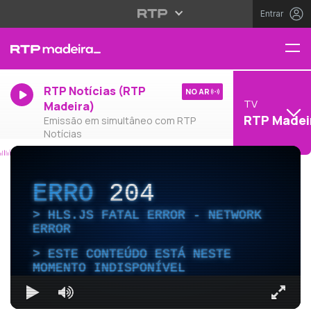
Entrar
RTP Notícias (RTP
NO AR
TV
Madeira)
RTP Madei
Emissão em simultâneo com RTP
Notícias
ERRO
204
HLS.JS FATAL ERROR - NETWORK
ERROR
ESTE CONTEÚDO ESTÁ NESTE
MOMENTO INDISPONÍVEL