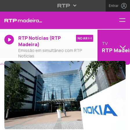
Entrar
RTP Notícias (RTP
NO AR
TV
Madeira)
RTP Madei
Emissão em simultâneo com RTP
Notícias