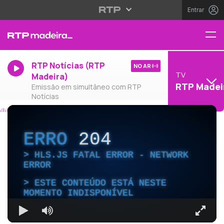
Entrar
RTP Notícias (RTP
NO AR
TV
Madeira)
RTP Madei
Emissão em simultâneo com RTP
Notícias
ERRO
204
HLS.JS FATAL ERROR - NETWORK
ERROR
ESTE CONTEÚDO ESTÁ NESTE
MOMENTO INDISPONÍVEL