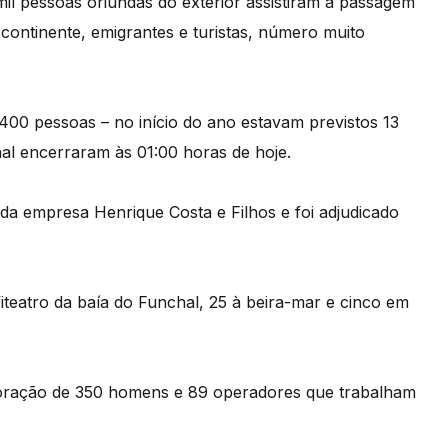
mil pessoas oriundas do exterior assistiram à passagem
continente, emigrantes e turistas, número muito
400 pessoas – no início do ano estavam previstos 13
hal encerraram às 01:00 horas de hoje.
 da empresa Henrique Costa e Filhos e foi adjudicado
iteatro da baía do Funchal, 25 à beira-mar e cinco em
aboração de 350 homens e 89 operadores que trabalham