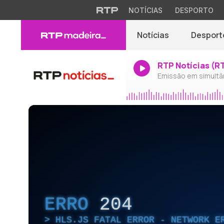
NOTÍCIAS
DESPORTO
Notícias
Desport
RTP Notícias (R
Emissão em simultâ
ERRO
204
HLS.JS FATAL ERROR - NETWORK E