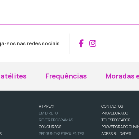
Aceder ao Fac
Aceder ao I
ga-nos nas redes sociais
atélites
Frequências
Moradas e
RTP PLAY
CONTACTOS
EM DIRETO
PROVEDORA DO
REVER PROGRAMAS
TELESPECTADOR
CONCURSOS
PROVEDORA DO OUVI
S
PERGUNTAS FREQUENTES
ACESSIBILIDADES