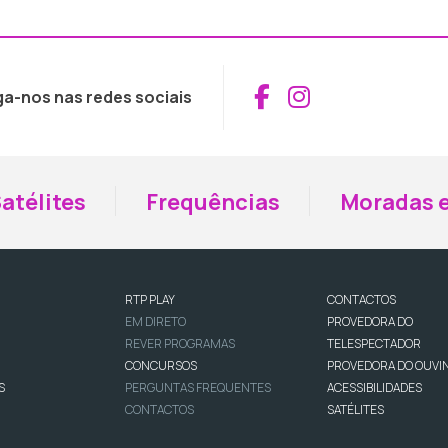
Aceder ao Fac
Aceder ao I
ga-nos nas redes sociais
atélites
Frequências
Moradas e
RTP PLAY
CONTACTOS
EM DIRETO
PROVEDORA DO
REVER PROGRAMAS
TELESPECTADOR
CONCURSOS
PROVEDORA DO OUVI
S
PERGUNTAS FREQUENTES
ACESSIBILIDADES
CONTACTOS
SATÉLITES