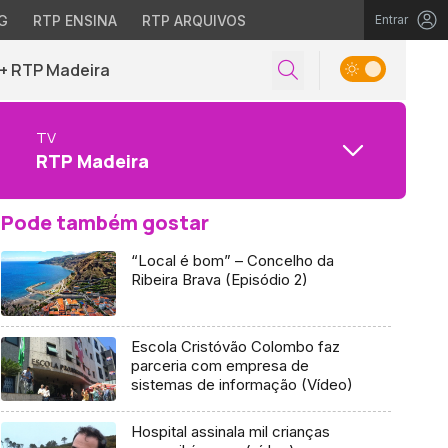
G
RTP ENSINA
RTP ARQUIVOS
Entrar
+ RTP Madeira
TV
RTP Madeira
Pode também gostar
“Local é bom” – Concelho da
Ribeira Brava (Episódio 2)
Escola Cristóvão Colombo faz
parceria com empresa de
sistemas de informação (Vídeo)
Hospital assinala mil crianças