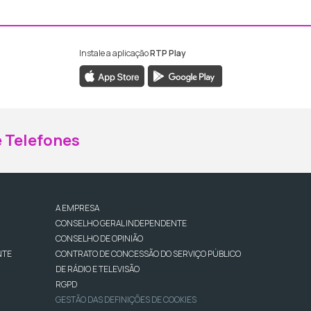
Instale a aplicação
RTP Play
ebook da RTP Madeira
nstagram da RTP Madeira
 Telefones
A EMPRESA
CONSELHO GERAL INDEPENDENTE
CONSELHO DE OPINIÃO
NTE
CONTRATO DE CONCESSÃO DO SERVIÇO PÚBLICO
DE RÁDIO E TELEVISÃO
RGPD
GESTÃO DAS DEFINIÇÕES DE COOKIES