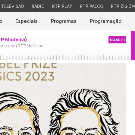
TELEVISÃO
RÁDIO
RTP PLAY
RTP PALCO
RTP ZIG ZA
o
Especiais
Programas
Programação
TP Madeira)
NO AR
neo com RTP Notícias