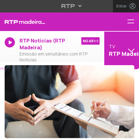
Entrar
RTP Notícias (RTP
NO AR
TV
Madeira)
RTP Madei
Emissão em simultâneo com RTP
Notícias