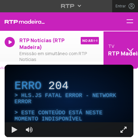
Entrar
RTP Notícias (RTP
NO AR
TV
Madeira)
RTP Madei
Emissão em simultâneo com RTP
Notícias
ERRO
204
HLS.JS FATAL ERROR - NETWORK
ERROR
ESTE CONTEÚDO ESTÁ NESTE
MOMENTO INDISPONÍVEL