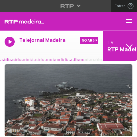
Entrar
Telejornal Madeira
NO AR
TV
RTP Madei