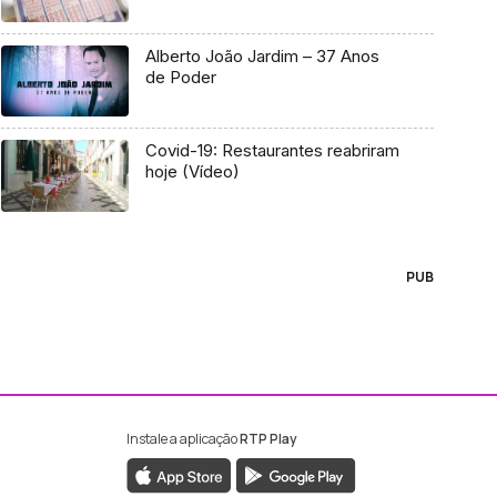
Alberto João Jardim – 37 Anos
de Poder
Covid-19: Restaurantes reabriram
hoje (Vídeo)
PUB
Instale a aplicação
RTP Play
ebook da RTP Madeira
nstagram da RTP Madeira