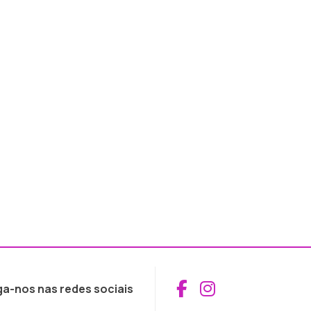
Aceder ao Fac
Aceder ao I
ga-nos nas redes sociais