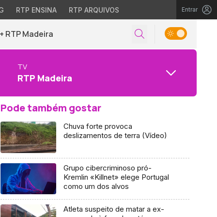
G
RTP ENSINA
RTP ARQUIVOS
Entrar
+ RTP Madeira
TV
RTP Madeira
Pode também gostar
Chuva forte provoca
deslizamentos de terra (Vídeo)
Grupo cibercriminoso pró-
Kremlin «Killnet» elege Portugal
como um dos alvos
Atleta suspeito de matar a ex-