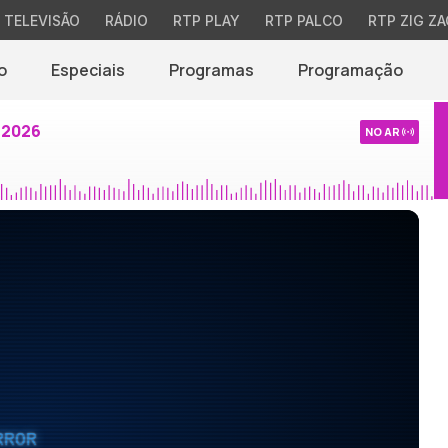
TELEVISÃO
RÁDIO
RTP PLAY
RTP PALCO
RTP ZIG ZA
o
Especiais
Programas
Programação
 2026
NO AR
RROR