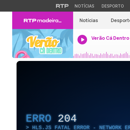
NOTÍCIAS
DESPORTO
Notícias
Desport
Verão Cá Dentro
ERRO
204
HLS.JS FATAL ERROR - NETWORK E