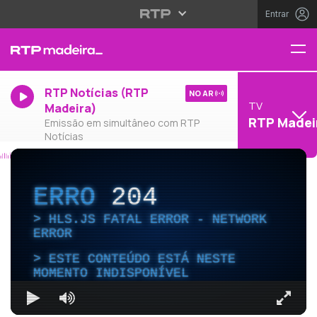
Entrar
RTP Notícias (RTP
NO AR
TV
Madeira)
RTP Madei
Emissão em simultâneo com RTP
Notícias
ERRO
204
HLS.JS FATAL ERROR - NETWORK
ERROR
ESTE CONTEÚDO ESTÁ NESTE
MOMENTO INDISPONÍVEL