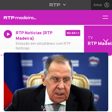
Entrar
RTP Notícias (RTP
NO AR
TV
Madeira)
RTP Madei
Emissão em simultâneo com RTP
Notícias