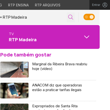
G
RTP ENSINA
RTP ARQUIVOS
Entrar
+ RTP Madeira
TV
RTP Madeira
Pode também gostar
Marginal da Ribeira Brava reabriu
hoje (vídeo)
ANACOM diz que operadoras
estão a praticar tarifas ilegais
Expropriados de Santa Rita