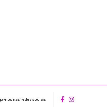
Aceder ao Fac
Aceder ao I
ga-nos nas redes sociais