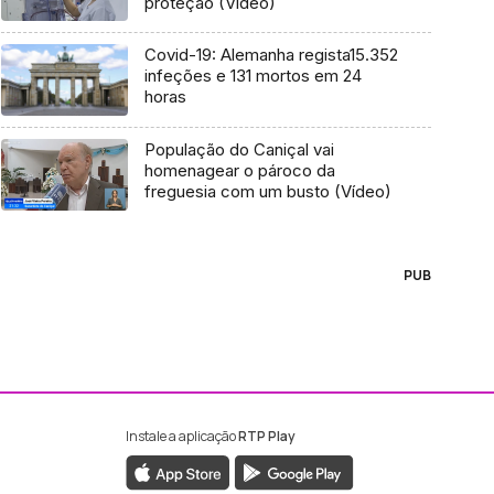
proteção (Vídeo)
Covid-19: Alemanha regista15.352
infeções e 131 mortos em 24
horas
População do Caniçal vai
homenagear o pároco da
freguesia com um busto (Vídeo)
PUB
Instale a aplicação
RTP Play
ebook da RTP Madeira
nstagram da RTP Madeira