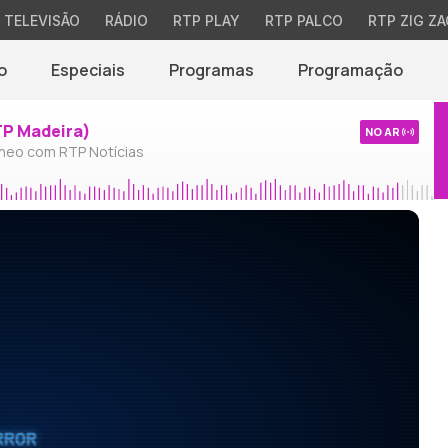
TELEVISÃO
RÁDIO
RTP PLAY
RTP PALCO
RTP ZIG ZA
o
Especiais
Programas
Programação
TP Madeira)
NO AR
neo com RTP Notícias
RROR