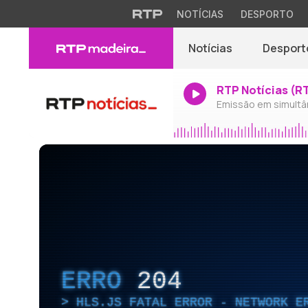
NOTÍCIAS
DESPORTO
Notícias
Desport
RTP Notícias (R
Emissão em simultâ
ERRO
204
HLS.JS FATAL ERROR - NETWORK E