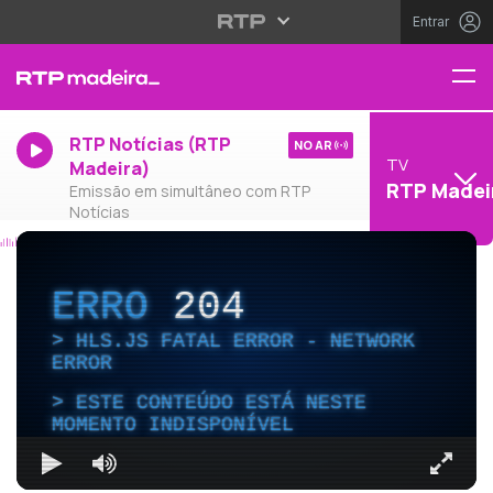
Entrar
RTP Notícias (RTP
NO AR
TV
Madeira)
RTP Madei
Emissão em simultâneo com RTP
Notícias
ERRO
204
HLS.JS FATAL ERROR - NETWORK
ERROR
ESTE CONTEÚDO ESTÁ NESTE
MOMENTO INDISPONÍVEL