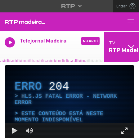
Entrar
Telejornal Madeira
NO AR
TV
RTP Madei
ERRO
204
HLS.JS FATAL ERROR - NETWORK
ERROR
ESTE CONTEÚDO ESTÁ NESTE
MOMENTO INDISPONÍVEL