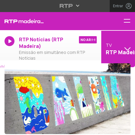
Entrar
RTP Notícias (RTP
NO AR
TV
Madeira)
RTP Madei
Emissão em simultâneo com RTP
Notícias