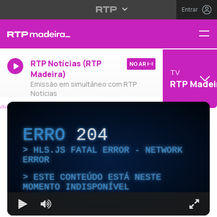
Entrar
RTP Notícias (RTP
NO AR
TV
Madeira)
RTP Madei
Emissão em simultâneo com RTP
Notícias
ERRO
204
HLS.JS FATAL ERROR - NETWORK
ERROR
ESTE CONTEÚDO ESTÁ NESTE
MOMENTO INDISPONÍVEL