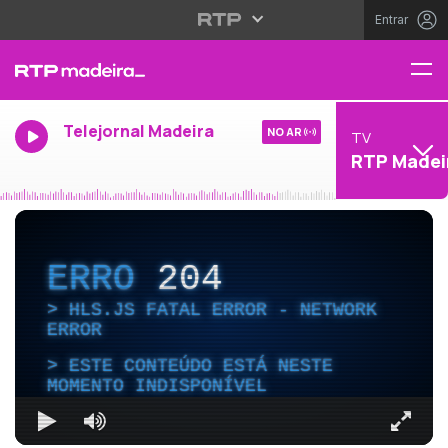
Entrar
Telejornal Madeira
NO AR
TV
RTP Madei
ERRO
204
HLS.JS FATAL ERROR - NETWORK
ERROR
ESTE CONTEÚDO ESTÁ NESTE
MOMENTO INDISPONÍVEL