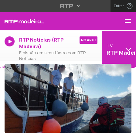
Entrar
RTP Notícias (RTP
NO AR
TV
Madeira)
RTP Madei
Emissão em simultâneo com RTP
Notícias