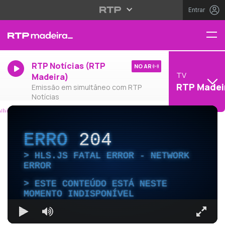
Entrar
RTP Notícias (RTP
NO AR
TV
Madeira)
RTP Madei
Emissão em simultâneo com RTP
Notícias
ERRO
204
HLS.JS FATAL ERROR - NETWORK
ERROR
ESTE CONTEÚDO ESTÁ NESTE
MOMENTO INDISPONÍVEL