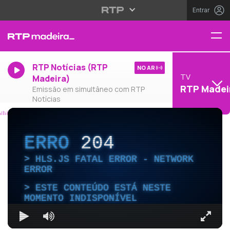
Entrar
RTP Notícias (RTP
NO AR
TV
Madeira)
RTP Madei
Emissão em simultâneo com RTP
Notícias
ERRO
204
HLS.JS FATAL ERROR - NETWORK
ERROR
ESTE CONTEÚDO ESTÁ NESTE
MOMENTO INDISPONÍVEL