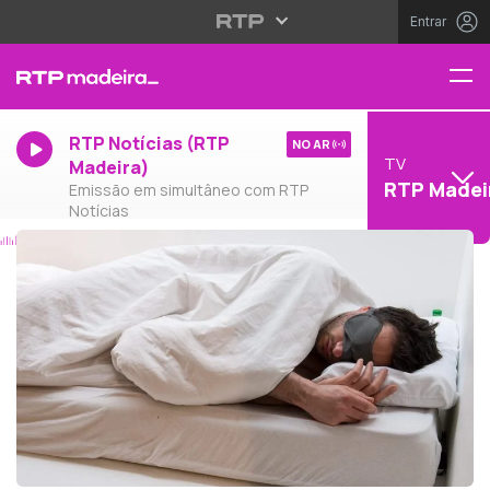
Entrar
RTP Notícias (RTP
NO AR
TV
Madeira)
RTP Madei
Emissão em simultâneo com RTP
Notícias