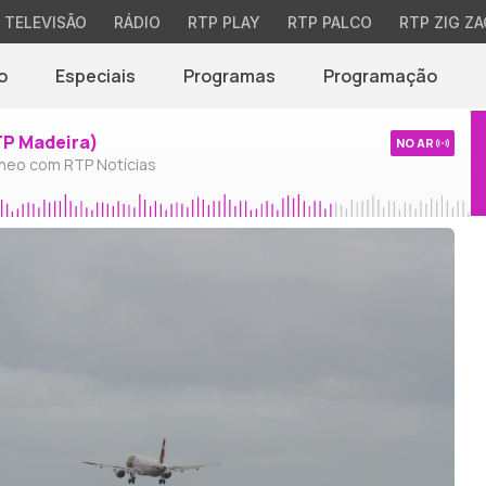
TELEVISÃO
RÁDIO
RTP PLAY
RTP PALCO
RTP ZIG ZA
o
Especiais
Programas
Programação
TP Madeira)
NO AR
neo com RTP Notícias