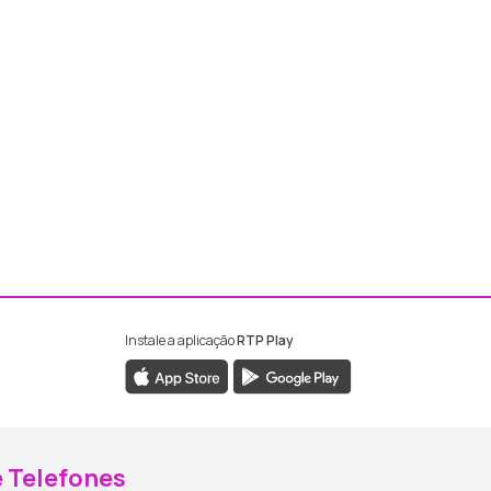
Instale a aplicação
RTP Play
ebook da RTP Madeira
nstagram da RTP Madeira
 Telefones