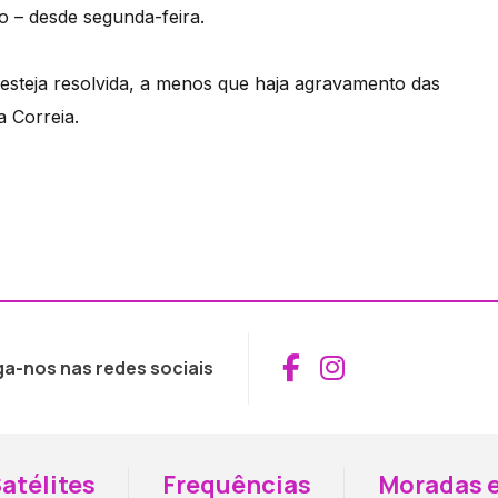
o – desde segunda-feira.
 esteja resolvida, a menos que haja agravamento das
 Correia.
Aceder ao Fac
Aceder ao I
ga-nos nas redes sociais
atélites
Frequências
Moradas e