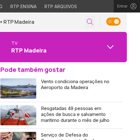
G
RTP ENSINA
RTP ARQUIVOS
Entrar
+ RTP Madeira
TV
RTP Madeira
Pode também gostar
Vento condiciona operações no
Aeroporto da Madeira
Resgatadas 49 pessoas em
ações de busca e salvamento
marítimo durante o mês de julho
Serviço de Defesa do