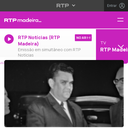
Entrar
RTP Notícias (RTP
NO AR
TV
Madeira)
RTP Madei
Emissão em simultâneo com RTP
Notícias