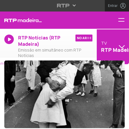
Entrar
RTP Notícias (RTP
NO AR
TV
Madeira)
RTP Madei
Emissão em simultâneo com RTP
Notícias