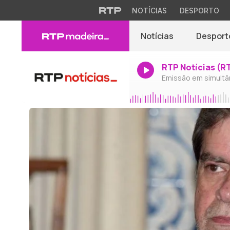
NOTÍCIAS
DESPORTO
Notícias
Desport
RTP Notícias (R
Emissão em simultâ