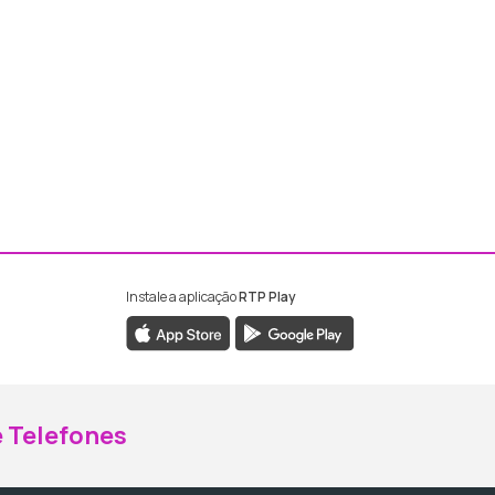
Instale a aplicação
RTP Play
ebook da RTP Madeira
nstagram da RTP Madeira
 Telefones