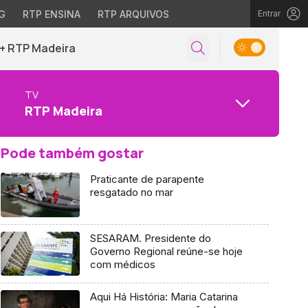
G
RTP ENSINA
RTP ARQUIVOS
Entrar
+ RTP Madeira
TV
RTP Madeira
Pode também gostar
Praticante de parapente
resgatado no mar
SESARAM. Presidente do
Governo Regional reúne-se hoje
com médicos
Aqui Há História: Maria Catarina