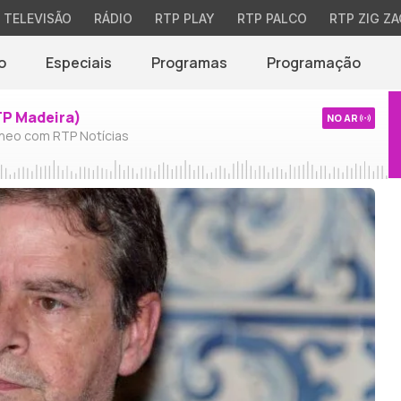
TELEVISÃO
RÁDIO
RTP PLAY
RTP PALCO
RTP ZIG ZA
o
Especiais
Programas
Programação
TP Madeira)
NO AR
neo com RTP Notícias