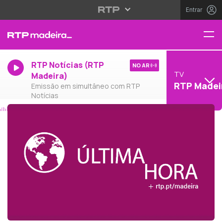
Entrar
RTP Notícias (RTP
NO AR
TV
Madeira)
RTP Madei
Emissão em simultâneo com RTP
Notícias