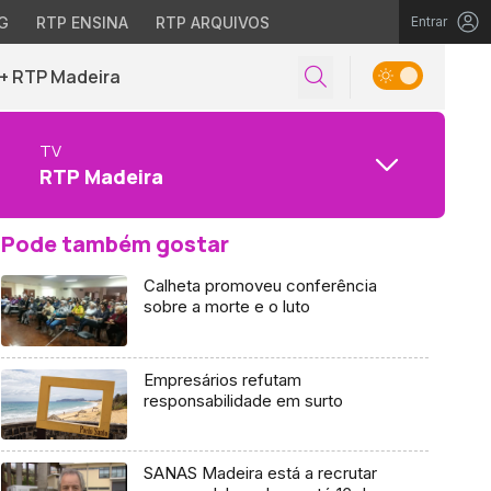
G
RTP ENSINA
RTP ARQUIVOS
Entrar
+ RTP Madeira
TV
RTP Madeira
Pode também gostar
Calheta promoveu conferência
sobre a morte e o luto
Empresários refutam
responsabilidade em surto
SANAS Madeira está a recrutar