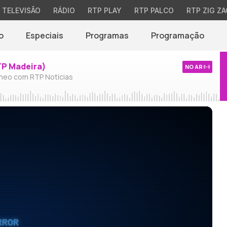
TELEVISÃO
RÁDIO
RTP PLAY
RTP PALCO
RTP ZIG ZA
o
Especiais
Programas
Programação
TP Madeira)
NO AR
neo com RTP Notícias
RROR