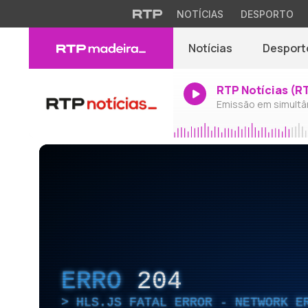
NOTÍCIAS
DESPORTO
Notícias
Desport
RTP Notícias (R
Emissão em simultâ
ERRO
204
HLS.JS FATAL ERROR - NETWORK E