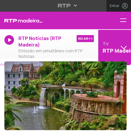
Entrar
RTP Notícias (RTP
NO AR
TV
Madeira)
RTP Madei
Emissão em simultâneo com RTP
Notícias